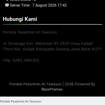
Server Time : 7 August 2026 17:42
Hubungi Kami
Pondok Pesantren At-Tawazun
Jl. Sirnaraga Dsn. Mekarsari RT 03/01 Desa Kalijati
Timur Kec. Kalijati Kabupaten Subang-Jawa Barat 41271
Telp. 0260 7495355
Pondok Pesantren At-Tawazun | 2026. Powered By
.
BlazeThemes
Pondok Pesantren At-Tawazun