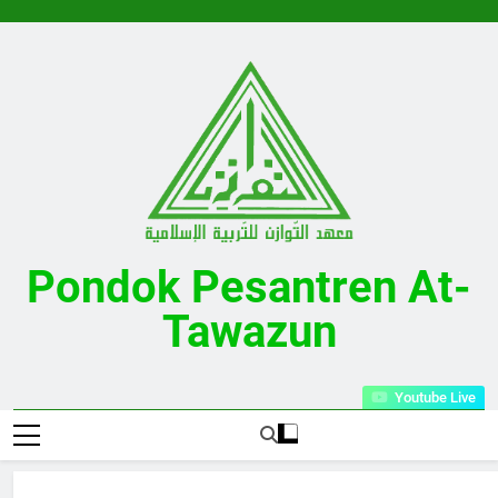
Skip
to
content
Pondok Pesantren At-
Tawazun
Desa Kalijati Timur Kecamatan Kalijati Kabupaten Subang
Youtube Live