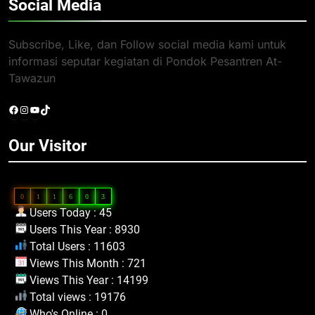
Social Media
Subscribe, Like, dan Follow social media kami untuk
informasi seputar kegiatan di Pondok Pesantren At-
Tawazun
Facebook
Instagram
YouTube
TikTok
Our Visitor
0
1
1
6
0
3
Users Today : 45
Users This Year : 8930
Total Users : 11603
Views This Month : 721
Views This Year : 14199
Total views : 19176
Who's Online : 0