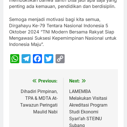
penting ada kemauan, pendidikan dan berdisiplin.
Semoga menjadi motivasi bagi kita semua,
Dirgahayu Ke-79 Tentara Nasional Indonesia 5
Oktober 2024 “TNI Modern Bersama Rakyat Siap
Mengawasi Suksesi Kepemimpinan Nasional untuk
Indonesia Maju”.
WhatsApp
Telegram
Facebook
Twitter
Copy
Link
Previous:
Next:
Navigasi
pos
Dihadiri Pimpinan,
LAMEMBA
TPA & MDTA At-
Melakukan Visitasi
Tawazun Peringati
Akreditasi Program
Maulid Nabi
Studi Ekonomi
Syari’ah STEINU
Subang