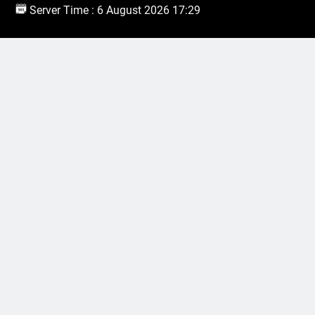
Server Time : 6 August 2026 17:29
Hubungi Kami
Pondok Pesantren At-Tawazun
Jl. Sirnaraga Dsn. Mekarsari RT 03/01 Desa Kalijati
Timur Kec. Kalijati Kabupaten Subang-Jawa Barat 41271
Telp. 0260 7495355
Pondok Pesantren At-Tawazun | 2026. Powered By
.
BlazeThemes
Pondok Pesantren At-Tawazun