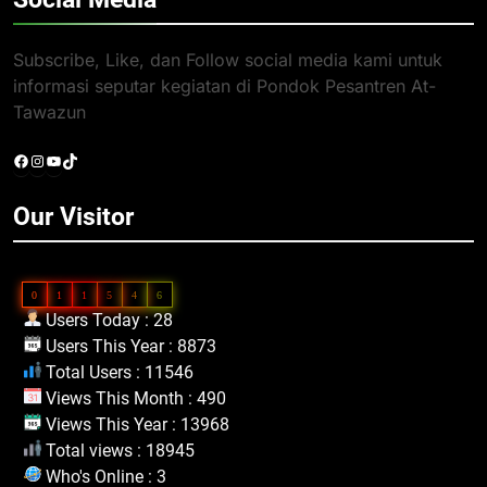
Subscribe, Like, dan Follow social media kami untuk
informasi seputar kegiatan di Pondok Pesantren At-
Tawazun
Facebook
Instagram
YouTube
TikTok
Our Visitor
0
1
1
5
4
6
Users Today : 28
Users This Year : 8873
Total Users : 11546
Views This Month : 490
Views This Year : 13968
Total views : 18945
Who's Online : 3