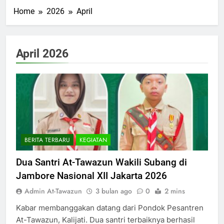
Home
2026
April
April 2026
BERITA TERBARU
KEGIATAN
Dua Santri At-Tawazun Wakili Subang di
Jambore Nasional XII Jakarta 2026
Admin At-Tawazun
3 bulan ago
0
2 mins
Kabar membanggakan datang dari Pondok Pesantren
At-Tawazun, Kalijati. Dua santri terbaiknya berhasil