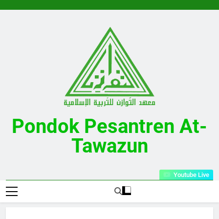
Skip
to
content
Pondok Pesantren At-
Tawazun
Desa Kalijati Timur Kecamatan Kalijati Kabupaten Subang
Youtube Live