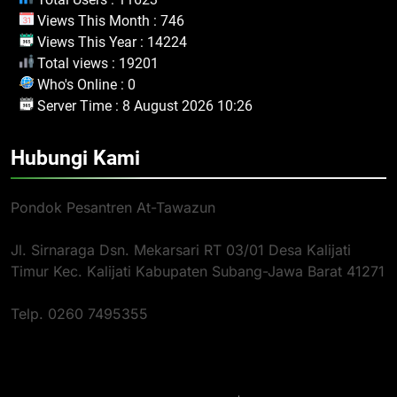
Views This Month : 746
Views This Year : 14224
Total views : 19201
Who's Online : 0
Server Time : 8 August 2026 10:26
Hubungi Kami
Pondok Pesantren At-Tawazun
Jl. Sirnaraga Dsn. Mekarsari RT 03/01 Desa Kalijati
Timur Kec. Kalijati Kabupaten Subang-Jawa Barat 41271
Telp. 0260 7495355