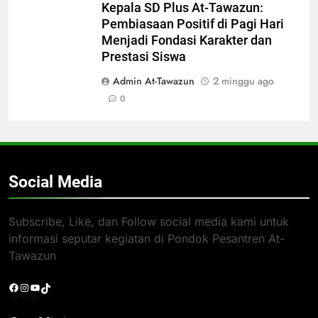
Kepala SD Plus At-Tawazun:
Pembiasaan Positif di Pagi Hari
Menjadi Fondasi Karakter dan
Prestasi Siswa
Admin At-Tawazun
2 minggu ago
0
Social Media
Subscribe, Like, dan Follow social media kami untuk
informasi seputar kegiatan di Pondok Pesantren At-
Tawazun
Facebook
Instagram
YouTube
TikTok