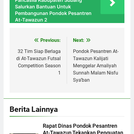
Pancasila Kabupaten Subang
Salurkan Bantuan Untuk
Pembangunan Pondok Pesantren
At-Tawazun 2
Previous:
Next:
Navigasi
pos
32 Tim Siap Berlaga
Pondok Pesantren At-
di At-Tawazun Futsal
Tawazun Kalijati
Competition Season
Menggelar Amaliyah
1
Sunnah Malam Nisfu
Sya’ban
Berita Lainnya
Rapat Dinas Pondok Pesantren
At-Tawazun Tekankan Penguatan