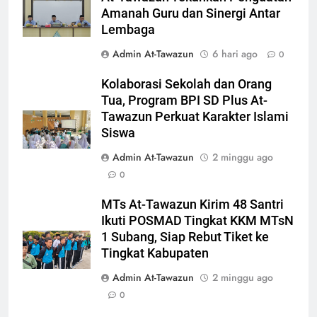
Amanah Guru dan Sinergi Antar
Lembaga
Admin At-Tawazun
6 hari ago
0
Kolaborasi Sekolah dan Orang
Tua, Program BPI SD Plus At-
Tawazun Perkuat Karakter Islami
Siswa
Admin At-Tawazun
2 minggu ago
0
MTs At-Tawazun Kirim 48 Santri
Ikuti POSMAD Tingkat KKM MTsN
1 Subang, Siap Rebut Tiket ke
Tingkat Kabupaten
Admin At-Tawazun
2 minggu ago
0