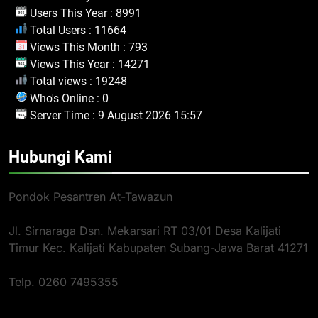
Users This Year : 8991
Total Users : 11664
Views This Month : 793
Views This Year : 14271
Total views : 19248
Who's Online : 0
Server Time : 9 August 2026 15:57
Hubungi Kami
Pondok Pesantren At-Tawazun
Jl. Sirnaraga Dsn. Mekarsari RT 03/01 Desa Kalijati
Timur Kec. Kalijati Kabupaten Subang-Jawa Barat 41271
Telp. 0260 7495355