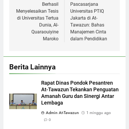
Berhasil
Pascasarjana
Menyelesaikan Tesis
Universitas PTIQ
di Universitas Tertua
Jakarta di At-
Dunia, Al-
Tawazun: Bahas
Quaraouiyine
Manajemen Cinta
Maroko
dalam Pendidikan
Berita Lainnya
Rapat Dinas Pondok Pesantren
At-Tawazun Tekankan Penguatan
Amanah Guru dan Sinergi Antar
Lembaga
Admin At-Tawazun
1 minggu ago
0