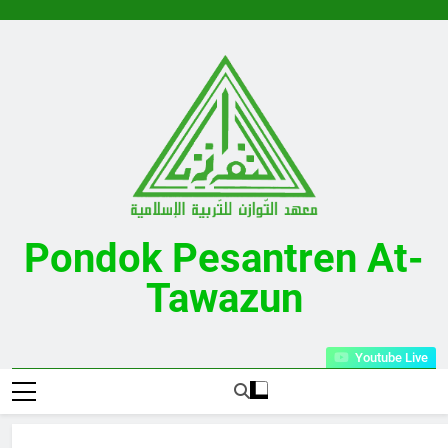
Skip
to
content
Pondok Pesantren At-
Tawazun
Desa Kalijati Timur Kecamatan Kalijati Kabupaten Subang
Youtube Live