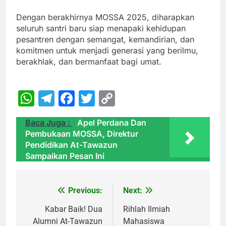
Dengan berakhirnya MOSSA 2025, diharapkan
seluruh santri baru siap menapaki kehidupan
pesantren dengan semangat, kemandirian, dan
komitmen untuk menjadi generasi yang berilmu,
berakhlak, dan bermanfaat bagi umat.
WhatsApp
Telegram
Facebook
Twitter
Copy
Link
Baca Juga :
Apel Perdana Dan
Pembukaan MOSSA, Direktur
Pendidikan At-Tawazun
Sampaikan Pesan Ini
Previous:
Next:
Navigasi
pos
Kabar Baik! Dua
Rihlah Ilmiah
Alumni At-Tawazun
Mahasiswa