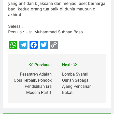
yang arif dan bijaksana dan menjadi aset berharga
bagi kedua orang tua baik di dunia maupun di
akhirat
Selesai.
Penulis : Ust. Muhammad Subhan Baso
WhatsApp
Telegram
Facebook
Twitter
Copy
Link
Previous:
Next:
Navigasi
pos
Pesantren Adalah
Lomba Syahril
Opsi Terbaik, Pondok
Qur’an Sebagai
Pendidikan Era
Ajang Pencarian
Modern Part 1
Bakat