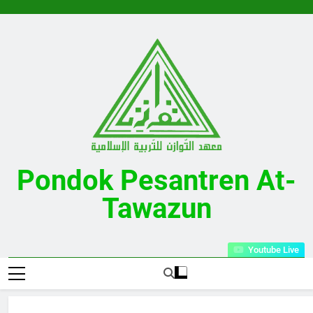
Skip
to
content
Pondok Pesantren At-
Tawazun
Desa Kalijati Timur Kecamatan Kalijati Kabupaten Subang
Youtube Live