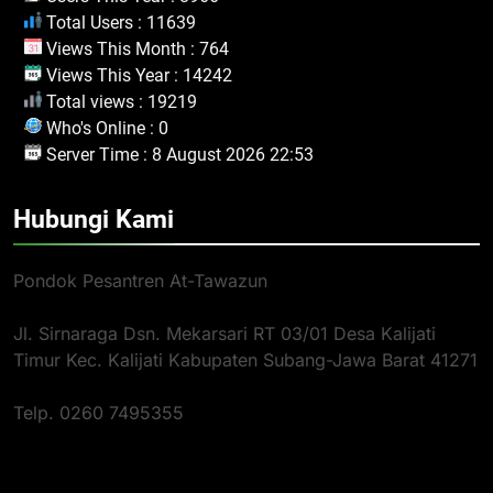
Total Users : 11639
Views This Month : 764
Views This Year : 14242
Total views : 19219
Who's Online : 0
Server Time : 8 August 2026 22:53
Hubungi Kami
Pondok Pesantren At-Tawazun
Jl. Sirnaraga Dsn. Mekarsari RT 03/01 Desa Kalijati
Timur Kec. Kalijati Kabupaten Subang-Jawa Barat 41271
Telp. 0260 7495355