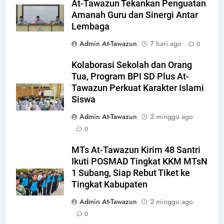
At-Tawazun Tekankan Penguatan
Amanah Guru dan Sinergi Antar
Lembaga
Admin At-Tawazun
7 hari ago
0
Kolaborasi Sekolah dan Orang
Tua, Program BPI SD Plus At-
Tawazun Perkuat Karakter Islami
Siswa
Admin At-Tawazun
2 minggu ago
0
MTs At-Tawazun Kirim 48 Santri
Ikuti POSMAD Tingkat KKM MTsN
1 Subang, Siap Rebut Tiket ke
Tingkat Kabupaten
Admin At-Tawazun
2 minggu ago
0