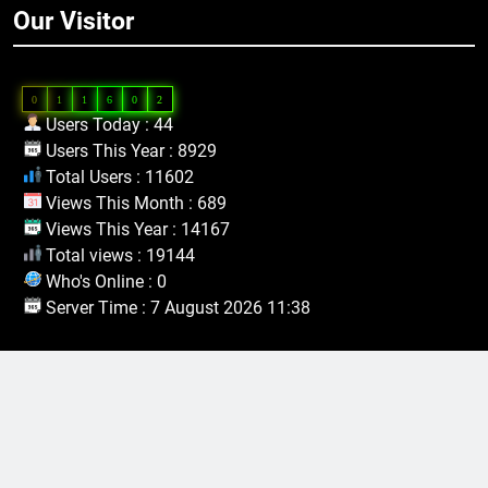
Our Visitor
0
1
1
6
0
2
Users Today : 44
Users This Year : 8929
Total Users : 11602
Views This Month : 689
Views This Year : 14167
Total views : 19144
Who's Online : 0
Server Time : 7 August 2026 11:38
Hubungi Kami
Pondok Pesantren At-Tawazun
Jl. Sirnaraga Dsn. Mekarsari RT 03/01 Desa Kalijati