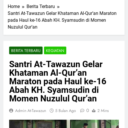
Home
Berita Terbaru
Santri At-Tawazun Gelar Khataman Al-Qur’an Maraton
pada Haul ke-16 Abah KH. Syamsudin di Momen
Nuzulul Qur’an
BERITA TERBARU
KEGIATAN
Santri At-Tawazun Gelar
Khataman Al-Qur’an
Maraton pada Haul ke-16
Abah KH. Syamsudin di
Momen Nuzulul Qur’an
0
Admin At-Tawazun
5 Bulan Ago
2 Mins