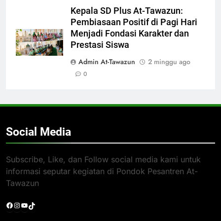
Kepala SD Plus At-Tawazun:
Pembiasaan Positif di Pagi Hari
Menjadi Fondasi Karakter dan
Prestasi Siswa
Admin At-Tawazun
2 minggu ago
0
Social Media
Subscribe, Like, dan Follow social media kami untuk
informasi seputar kegiatan di Pondok Pesantren At-
Tawazun
Facebook
Instagram
YouTube
TikTok